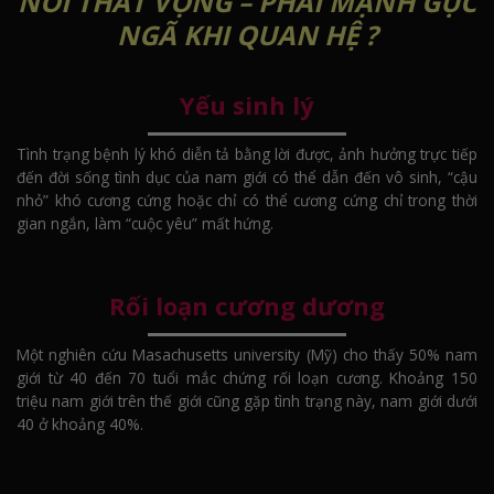
NỖI THẤT VỌNG – PHÁI MẠNH GỤC
NGÃ KHI QUAN HỆ ?
Yếu sinh lý
Tình trạng bệnh lý khó diễn tả bằng lời được, ảnh hưởng trực tiếp
đến đời sống tình dục của nam giới có thể dẫn đến vô sinh, “cậu
nhỏ” khó cương cứng hoặc chỉ có thể cương cứng chỉ trong thời
gian ngắn, làm “cuộc yêu” mất hứng.
Rối loạn cương dương
Một nghiên cứu Masachusetts university (Mỹ) cho thấy 50% nam
giới từ 40 đến 70 tuổi mắc chứng rối loạn cương. Khoảng 150
triệu nam giới trên thế giới cũng gặp tình trạng này, nam giới dưới
40 ở khoảng 40%.