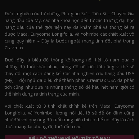
Được nghiên cứu từ những Phó giáo Sư – Tiến Sĩ – Chuyên Gia
hàng đầu của Mỹ, các nhà khoa học đến từ các trường đại học
hàng đầu của thể giới hiện nay đã khám phá và thống kê ra
được Maca, Eurycoma Longifolia, và Yohimbe các chiết xuất vô
cùng quý hiếm – Đây là bước ngoặt mang tính đột phá trong
Cravimax.
Dưới đây là biểu đồ thống kê lượng nội tiết tố nam qua ở
những độ tuổi khác nhau, nồng độ nội tiết tốt cũng vì thế sẽ
thay đổi một cách đáng kể. Các nhà nghiên cứu hàng đầu USA
(Mỹ) – đội ngũ đã điều chế thành phần Cravimax USA đã phân
tích cũng như đưa ra những thông số để hầu hết nam giới có
thể hình dụng ra tình trạng của mình.
Với chiết xuất từ 3 tinh chất chính kể trên Maca, Eurycoma
Longifolia, và Yohimbe, lượng nội tiết tố sẽ để ổn định cũng
như đối với quý ông độ tuổi trung niên thì có thể nói đây là cách
thức mang lại phong độ thời đỉnh cao.
BIỂU ĐỒ THỐNG KẾ NỘI TIẾT TỐ NAM