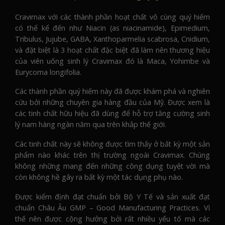
Cravimax với các thành phần hoạt chất vô cùng quý hiếm
có thể kể đến như Niacin (as niacinamide), Epimedium,
Tribulus, Jujube, GABA, Xanthoparmelia scabrosa, Cnidium,
và đặt biệt là 3 hoạt chất đặc biệt đã làm nên thương hiệu
của viên uống sinh lý Cravimax đó là Maca, Yohimbe và
Eurycoma longifolia.
Các thành phần quý hiếm này đã được khám phá và nghiên
cứu bởi những chuyên gia hàng đầu của Mỹ. Được xem là
các tinh chất hữu hiệu đã dùng để hỗ trợ tăng cường sinh
lý nam hàng ngàn năm qua trên khắp thế giới.
Các tinh chất này sẽ không được tìm thấy ở bất kỳ một sản
phẩm nào khác trên thị trường ngoài Cravimax. Chúng
không những mang đến những công dụng tuyệt vời mà
còn không hề gây ra bất kỳ một tác dụng phụ nào.
Được kiểm định đạt chuẩn bởi Bộ Y Tế và sản xuất đạt
chuẩn Châu Âu GMP – Good Manufacturing Practices. Vì
thế nên được cộng hưởng bởi rất nhiều yếu tố mà các