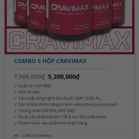
COMBO 5 HỘP CRAVIMAX
7,500,000
₫
5,200,000
₫
✓ Xuất xứ: USA (Mỹ)
✓ Hộp 60 viên
✓ Sản xuất công nghệ đạt chuẩn GMP Châu Âu
✓ Sản phẩm chính hãng có tem niêm phong và mã vạch.
✓ Chứng nhận bởi FDA, HHS (Mỹ)
✓ Được xác nhận bởi Bộ Y Tế & cục VFA (Việt Nam)
✓ Thanh toán sản phẩm khi nhận hàng.
Mã:
COMBO5CRAVIMAX