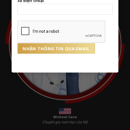
Số điện thoại
Micheal Cane
Chuyên gia nam học của Mỹ