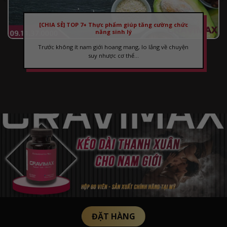
[CHIA SẺ] TOP 7+ Thực phẩm giúp tăng cường chức
năng sinh lý
Trước không ít nam giới hoang mang, lo lắng về chuyện
suy nhược cơ thể...
ĐẶT HÀNG