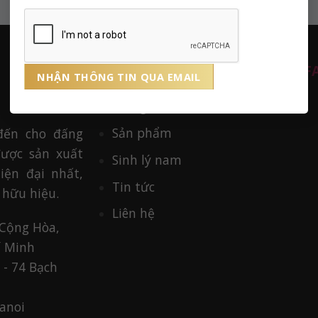
HỖ TRỢ KHÁCH HÀNG
F
Trang chủ
Sản phẩm
đến cho đấng
ược sản xuất
Sinh lý nam
ện đại nhất,
Tin tức
 hữu hiệu.
Liên hệ
 Cộng Hòa,
í Minh
 - 74 Bạch
anoi